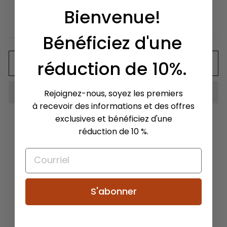
régulier
Taxes incluses.
Frais d'expédition
calculés lors du
Bienvenue!
passage à la caisse.
Bénéficiez d'une
réduction de 10%.
AJOUTER AU PANIER
Rejoignez-nous, soyez les premiers
à recevoir des informations et des offres
exclusives et bénéficiez d'une
réduction de 10 %.
Produits connexes
S'abonner