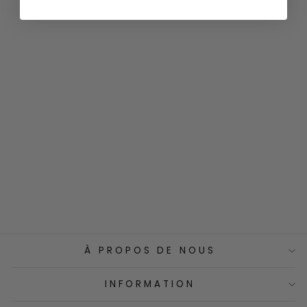
Dawn
Aromatic
Candle
€10,50
À PROPOS DE NOUS
INFORMATION